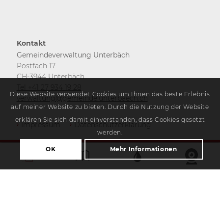
Kontakt
Gemeindeverwaltung Unterbäch
Postfach 17
CH-3944 Unterbäch
Tel +41 27 934 19 28
Diese Website verwendet Cookies um Ihnen das beste Erlebnis
verwaltung@gemeinde.unterbaech.ch
auf meiner Website zu bieten. Durch die Nutzung der Website
erklären Sie sich damit einverstanden, dass Cookies gesetzt
Impressum
Datenschutzerklärung
werden.
OK
Mehr Informationen