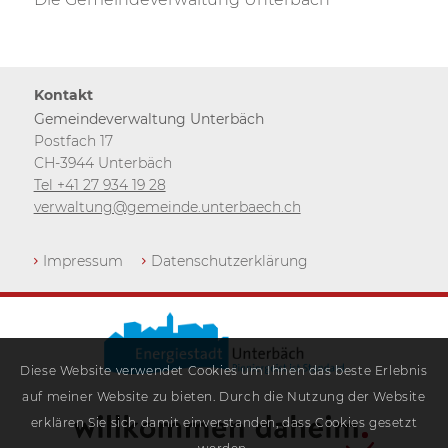
Kontakt
Gemeindeverwaltung Unterbäch
Postfach 17
CH-3944 Unterbäch
Tel +41 27 934 19 28
verwaltung@gemeinde.unterbaech.ch
Impressum
Datenschutzerklärung
Diese Website verwendet Cookies um Ihnen das beste Erlebnis
auf meiner Website zu bieten. Durch die Nutzung der Website
erklären Sie sich damit einverstanden, dass Cookies gesetzt