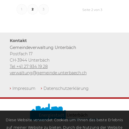
1
2
3
Seite 2 von 3
Kontakt
Gemeindeverwaltung Unterbäch
Postfach 17
CH-3944 Unterbäch
Tel +41 27 934 19 28
verwaltung@gemeinde.unterbaech.ch
Impressum
Datenschutzerklärung
Diese Website verwendet Cookies um Ihnen das beste Erlebnis
auf meiner Website zu bieten. Durch die Nutzung der Website